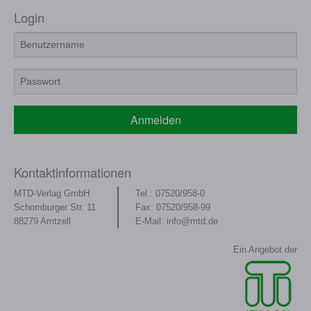
Login
30
Hilfsmittel zum Glukosemanagement
31
Schuhe
32
Therapeutische Bewegungsgeräte
33
Toilettenhilfen
Anmelden
34
Haarersatz
35
Epithesen
Kontaktinformationen
36
Augenprothesen
MTD-Verlag GmbH
Tel.: 07520/958-0
Schomburger Str. 11
Fax: 07520/958-99
37
Brustprothesen
88279 Amtzell
E-Mail:
info@mtd.de
38
Armprothesen
Ein Angebot der
50
Pflegehilfsmittel zur Erleichterung der Pflege
Pflegehilfsmittel zur Körperpflege/Hygiene und zur
51
Linderung von Beschwerden