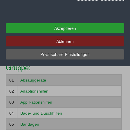
Konstruktionsmerkmale) können im Detail beim
GKV-
Spitzenverband
abgerufen werden.
Muster
Akzeptieren
Ablehnen
Ihre Auswahl:
Registrieren
Gehhilfen > Innenraum
Privatsphäre-Einstellungen
Gruppe:
01
Absauggeräte
02
Adaptionshilfen
03
Applikationshilfen
04
Bade- und Duschhilfen
05
Bandagen