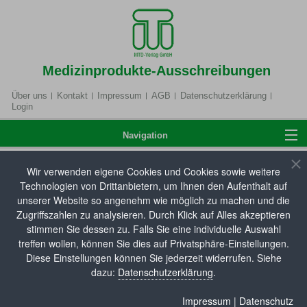
Medizinprodukte-Ausschreibungen
Über uns
Kontakt
Impressum
AGB
Datenschutzerklärung
Login
Navigation
Wir verwenden eigene Cookies und Cookies sowie weitere
Home
Technologien von Drittanbietern, um Ihnen den Aufenthalt auf
Hilfsmittelverzeichnis
unserer Website so angenehm wie möglich zu machen und die
Zugriffszahlen zu analysieren. Durch Klick auf Alles akzeptieren
Hier können Sie unsere Hilfsmitteldatenbank
stimmen Sie dessen zu. Falls Sie eine individuelle Auswahl
Anmelden
durchsuchen. Die aktuellsten Neueinträge zum
treffen wollen, können Sie dies auf Privatsphäre-Einstellungen.
Hilfsmittel- und Pflegehilfsmittelverzeichnis sowie
Diese Einstellungen können Sie jederzeit widerrufen. Siehe
dazu:
Datenschutzerklärung
.
Änderungen an bestehenden Produkteinträgen (z. B.
Produktbezeichnung, Artikelnummer,
Hilfsmittelverzeichnis
Impressum
|
Datenschutz