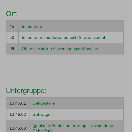
06
Bestrahlungsgeräte
Ort:
07
Blindenhilfsmittel
46
Innenraum
08
Einlagen
50
Innenraum und Außenbereich/Straßenverkehr
09
Elektrostimulationsgeräte
99
Ohne speziellen Anwendungsort/Zusätze
10
Gehhilfen
11
Hilfsmittel gegen Dekubitus
12
Hilfsmittel bei Tracheostoma und Laryngektomie
13
Hörhilfen
Untergruppe:
14
Inhalations- und Atemtherapiegeräte
10.46.01
Gehgestelle
15
Inkontinenzhilfen
10.46.02
Gehwagen
16
Kommunikationshilfen
(geplante Produktuntergruppe: Zweirädrige
10.46.03
17
Hilfsmittel zur Kompressionstherapie
Gehhilfen)