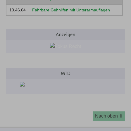
18
Kranken-/ Behindertenfahrzeuge
10.46.04
Fahrbare Gehhilfen mit Unterarmauflagen
19
Krankenpflegeartikel
20
Lagerungshilfen
Anzeigen
21
Messgeräte für Körperzustände/-funktionen
22
Mobilitätshilfen
23
Orthesen
MTD
24
Beinprothesen
25
Sehhilfen
26
Sitzhilfen
27
Sprechhilfen
Nach oben ⇑
28
Stehhilfen
29
Stomaartikel