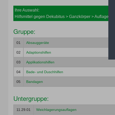
Ihre Auswahl:
Hilfsmittel gegen Dekubitus > Ganzkörper > Auflagen 
Gruppe:
01
Absauggeräte
02
Adaptionshilfen
03
Applikationshilfen
04
Bade- und Duschhilfen
05
Bandagen
06
Bestrahlungsgeräte
Untergruppe:
07
Blindenhilfsmittel
11.29.01
Weichlagerungsauflagen
08
Einlagen