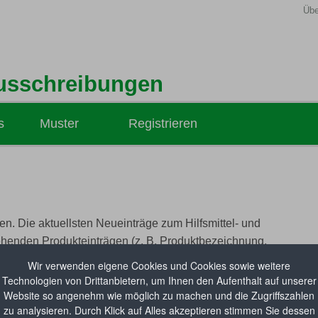
Übe
usschreibungen
s
Muster
Registrieren
Hilfsmittel-Ausschreibungen
Medizinprodukte-Ausschreibungen
Hilfsmittel-Vertragsabsichten
n. Die aktuellsten Neueinträge zum Hilfsmittel- und
ehenden Produkteinträgen (z. B. Produktbezeichnung,
il beim
GKV-Spitzenverband
abgerufen werden.
Wir verwenden eigene Cookies und Cookies sowie weitere
Technologien von Drittanbietern, um Ihnen den Aufenthalt auf unserer
Website so angenehm wie möglich zu machen und die Zugriffszahlen
zu analysieren. Durch Klick auf Alles akzeptieren stimmen Sie dessen