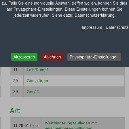
zu. Falls Sie eine individuelle Auswahl treffen wollen, können Sie dies
auf Privatsphäre-Einstellungen. Diese Einstellungen können Sie
jederzeit widerrufen. Siehe dazu:
Datenschutzerklärung
.
aus Weichlagerungsmaterialien
Impressum
|
Datenschutz
Ort:
03
Fuß
Akzeptieren
Ablehnen
Privatsphäre-Einstellungen
08
Ellenbogen
11
Leib/Rumpf
29
Ganzkörper
39
Gesäß
41
Rücken
Art:
99
Ohne speziellen Anwendungsort/Zusätze
Weichlagerungsauflagen mit
11.29.01.0xxx
verschiebbaren Füllungen