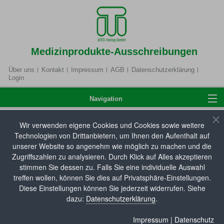
Medizinprodukte-Ausschreibungen
Über uns
Kontakt
Impressum
AGB
Datenschutzerklärung
Login
Navigation
Wir verwenden eigene Cookies und Cookies sowie weitere
Home
Technologien von Drittanbietern, um Ihnen den Aufenthalt auf
Hilfsmittelverzeichnis
unserer Website so angenehm wie möglich zu machen und die
Zugriffszahlen zu analysieren. Durch Klick auf Alles akzeptieren
Hier können Sie unsere Hilfsmitteldatenbank
stimmen Sie dessen zu. Falls Sie eine individuelle Auswahl
Anmelden
durchsuchen. Die aktuellsten Neueinträge zum
treffen wollen, können Sie dies auf Privatsphäre-Einstellungen.
Hilfsmittel- und Pflegehilfsmittelverzeichnis sowie
Diese Einstellungen können Sie jederzeit widerrufen. Siehe
dazu:
Datenschutzerklärung
.
Änderungen an bestehenden Produkteinträgen (z. B.
Produktbezeichnung, Artikelnummer,
Hilfsmittelverzeichnis
Impressum
|
Datenschutz