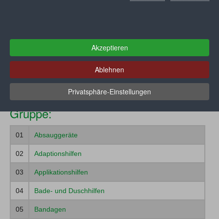
Konstruktionsmerkmale) können im Detail beim
GKV-
Spitzenverband
abgerufen werden.
Muster
Akzeptieren
Ablehnen
Ihre Auswahl:
Registrieren
Kommunikationshilfen
Privatsphäre-Einstellungen
Gruppe:
01
Absauggeräte
02
Adaptionshilfen
03
Applikationshilfen
04
Bade- und Duschhilfen
05
Bandagen