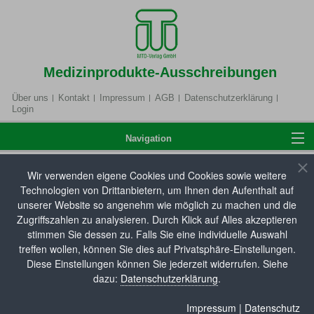
Medizinprodukte-Ausschreibungen
Über uns
Kontakt
Impressum
AGB
Datenschutzerklärung
Login
Navigation
Wir verwenden eigene Cookies und Cookies sowie weitere
Home
Technologien von Drittanbietern, um Ihnen den Aufenthalt auf
Hilfsmittelverzeichnis
unserer Website so angenehm wie möglich zu machen und die
Zugriffszahlen zu analysieren. Durch Klick auf Alles akzeptieren
Hier können Sie unsere Hilfsmitteldatenbank
stimmen Sie dessen zu. Falls Sie eine individuelle Auswahl
Anmelden
durchsuchen. Die aktuellsten Neueinträge zum
treffen wollen, können Sie dies auf Privatsphäre-Einstellungen.
Hilfsmittel- und Pflegehilfsmittelverzeichnis sowie
Diese Einstellungen können Sie jederzeit widerrufen. Siehe
dazu:
Datenschutzerklärung
.
Änderungen an bestehenden Produkteinträgen (z. B.
Produktbezeichnung, Artikelnummer,
Hilfsmittelverzeichnis
Impressum
|
Datenschutz