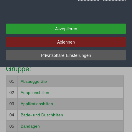
Konstruktionsmerkmale) können im Detail beim
GKV-
Spitzenverband
abgerufen werden.
Muster
Akzeptieren
Ablehnen
Ihre Auswahl:
Registrieren
Krankenpflegeartikel
Privatsphäre-Einstellungen
Gruppe:
01
Absauggeräte
02
Adaptionshilfen
03
Applikationshilfen
04
Bade- und Duschhilfen
05
Bandagen