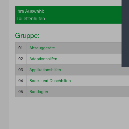
Ihre Auswahl:
Toilettenhilfen
Gruppe:
01
Absauggeräte
02
Adaptionshilfen
03
Applikationshilfen
04
Bade- und Duschhilfen
05
Bandagen
06
Bestrahlungsgeräte
07
Blindenhilfsmittel
08
Einlagen