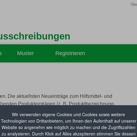
Übe
usschreibungen
s
Muster
Registrieren
Hilfsmittel-Ausschreibungen
Medizinprodukte-Ausschreibungen
Hilfsmittel-Vertragsabsichten
n. Die aktuellsten Neueinträge zum Hilfsmittel- und
ehenden Produkteinträgen (z. B. Produktbezeichnung,
il beim
GKV-Spitzenverband
abgerufen werden.
Wir verwenden eigene Cookies und Cookies sowie weitere
Technologien von Drittanbietern, um Ihnen den Aufenthalt auf unserer
Website so angenehm wie möglich zu machen und die Zugriffszahlen
zu analysieren. Durch Klick auf Alles akzeptieren stimmen Sie dessen