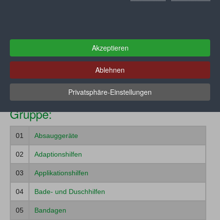
Konstruktionsmerkmale) können im Detail beim
GKV-
Spitzenverband
abgerufen werden.
Muster
Akzeptieren
Ablehnen
Ihre Auswahl:
Registrieren
Kranken-/ Behindertenfahrzeuge
Privatsphäre-Einstellungen
Gruppe:
01
Absauggeräte
02
Adaptionshilfen
03
Applikationshilfen
04
Bade- und Duschhilfen
05
Bandagen