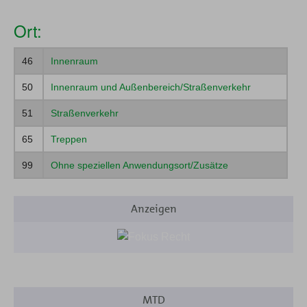
06
Bestrahlungsgeräte
Ort:
07
Blindenhilfsmittel
46
Innenraum
08
Einlagen
50
Innenraum und Außenbereich/Straßenverkehr
09
Elektrostimulationsgeräte
51
Straßenverkehr
10
Gehhilfen
65
Treppen
11
Hilfsmittel gegen Dekubitus
99
Ohne speziellen Anwendungsort/Zusätze
12
Hilfsmittel bei Tracheostoma und Laryngektomie
13
Hörhilfen
Anzeigen
14
Inhalations- und Atemtherapiegeräte
15
Inkontinenzhilfen
16
Kommunikationshilfen
MTD
17
Hilfsmittel zur Kompressionstherapie