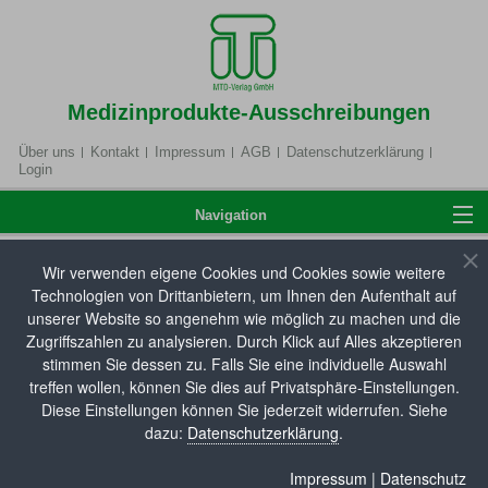
Medizinprodukte-Ausschreibungen
Über uns
Kontakt
Impressum
AGB
Datenschutzerklärung
Login
Navigation
Wir verwenden eigene Cookies und Cookies sowie weitere
Home
Technologien von Drittanbietern, um Ihnen den Aufenthalt auf
Hilfsmittelverzeichnis
unserer Website so angenehm wie möglich zu machen und die
Zugriffszahlen zu analysieren. Durch Klick auf Alles akzeptieren
Hier können Sie unsere Hilfsmitteldatenbank
stimmen Sie dessen zu. Falls Sie eine individuelle Auswahl
Anmelden
durchsuchen. Die aktuellsten Neueinträge zum
treffen wollen, können Sie dies auf Privatsphäre-Einstellungen.
Hilfsmittel- und Pflegehilfsmittelverzeichnis sowie
Diese Einstellungen können Sie jederzeit widerrufen. Siehe
dazu:
Datenschutzerklärung
.
Änderungen an bestehenden Produkteinträgen (z. B.
Produktbezeichnung, Artikelnummer,
Hilfsmittelverzeichnis
Impressum
|
Datenschutz