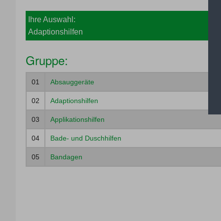
Ihre Auswahl:
Adaptionshilfen
Gruppe:
01
Absauggeräte
02
Adaptionshilfen
03
Applikationshilfen
04
Bade- und Duschhilfen
05
Bandagen
06
Bestrahlungsgeräte
07
Blindenhilfsmittel
08
Einlagen