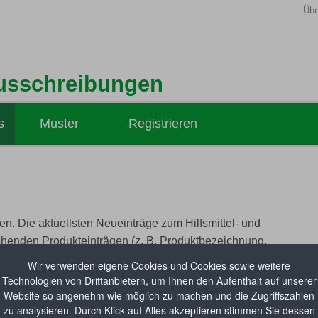
Übe
usschreibungen
s
Muster
Registrieren
Hilfsmittel-Ausschreibungen
Medizinprodukte-Ausschreibungen
Hilfsmittel-Vertragsabsichten
n. Die aktuellsten Neueinträge zum Hilfsmittel- und
ehenden Produkteinträgen (z. B. Produktbezeichnung,
il beim
GKV-Spitzenverband
abgerufen werden.
Wir verwenden eigene Cookies und Cookies sowie weitere
Technologien von Drittanbietern, um Ihnen den Aufenthalt auf unserer
Website so angenehm wie möglich zu machen und die Zugriffszahlen
zu analysieren. Durch Klick auf Alles akzeptieren stimmen Sie dessen