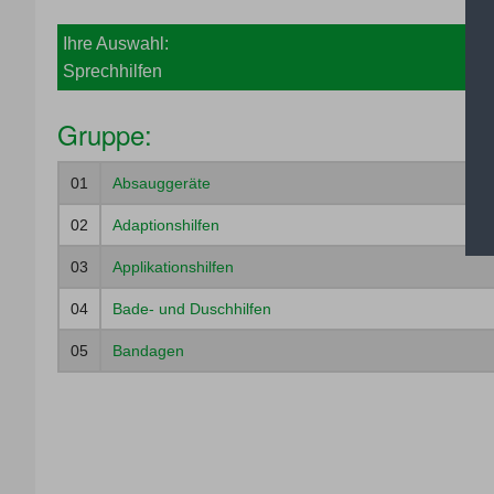
Ihre Auswahl:
Sprechhilfen
Gruppe:
01
Absauggeräte
02
Adaptionshilfen
03
Applikationshilfen
04
Bade- und Duschhilfen
05
Bandagen
06
Bestrahlungsgeräte
07
Blindenhilfsmittel
08
Einlagen