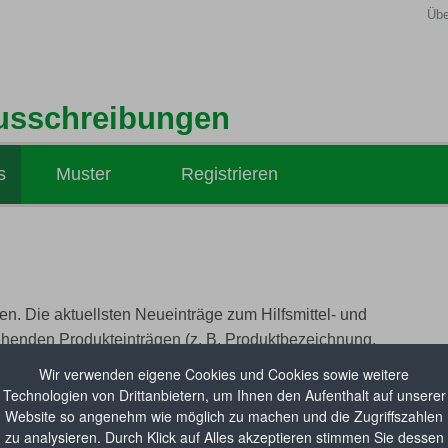
Übe
usschreibungen
s
Muster
Registrieren
Hilfsmittel-Ausschreibungen
Medizinprodukte-Ausschreibungen
Hilfsmittel-Vertragsabsichten
n. Die aktuellsten Neueinträge zum Hilfsmittel- und
ehenden Produkteinträgen (z. B. Produktbezeichnung,
il beim
GKV-Spitzenverband
abgerufen werden.
Wir verwenden eigene Cookies und Cookies sowie weitere
Technologien von Drittanbietern, um Ihnen den Aufenthalt auf unserer
Website so angenehm wie möglich zu machen und die Zugriffszahlen
zu analysieren. Durch Klick auf Alles akzeptieren stimmen Sie dessen