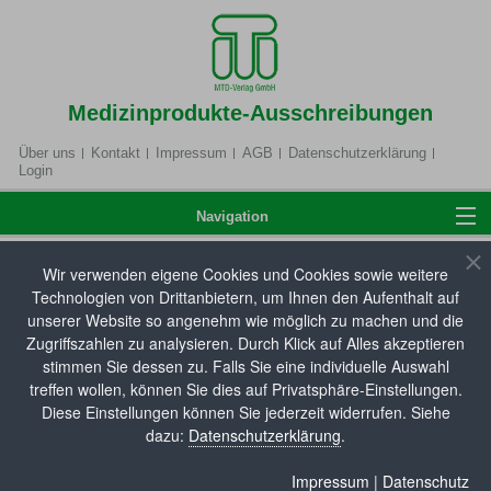
Medizinprodukte-Ausschreibungen
Über uns
Kontakt
Impressum
AGB
Datenschutzerklärung
Login
Navigation
Wir verwenden eigene Cookies und Cookies sowie weitere
Home
Technologien von Drittanbietern, um Ihnen den Aufenthalt auf
Hilfsmittelverzeichnis
unserer Website so angenehm wie möglich zu machen und die
Zugriffszahlen zu analysieren. Durch Klick auf Alles akzeptieren
Hier können Sie unsere Hilfsmitteldatenbank
stimmen Sie dessen zu. Falls Sie eine individuelle Auswahl
Anmelden
durchsuchen. Die aktuellsten Neueinträge zum
treffen wollen, können Sie dies auf Privatsphäre-Einstellungen.
Hilfsmittel- und Pflegehilfsmittelverzeichnis sowie
Diese Einstellungen können Sie jederzeit widerrufen. Siehe
dazu:
Datenschutzerklärung
.
Änderungen an bestehenden Produkteinträgen (z. B.
Produktbezeichnung, Artikelnummer,
Hilfsmittelverzeichnis
Impressum
|
Datenschutz