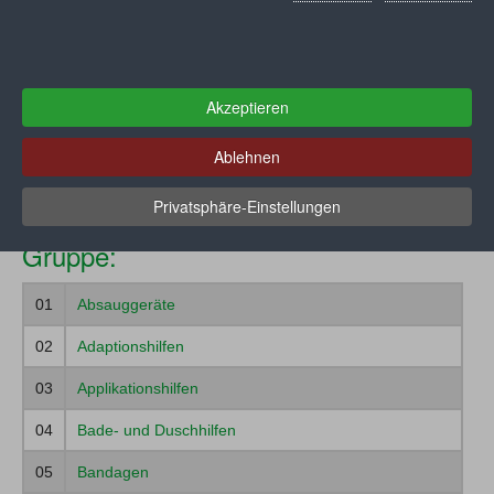
Konstruktionsmerkmale) können im Detail beim
GKV-
Spitzenverband
abgerufen werden.
Muster
Akzeptieren
Ablehnen
Ihre Auswahl:
Registrieren
Zum Verbrauch bestimmte Pflegehilfsmittel
Privatsphäre-Einstellungen
Gruppe:
01
Absauggeräte
02
Adaptionshilfen
03
Applikationshilfen
04
Bade- und Duschhilfen
05
Bandagen