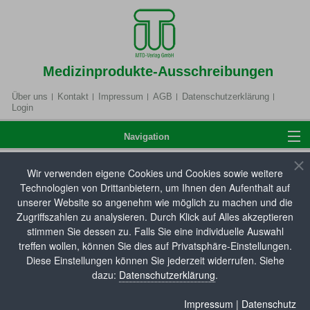
Medizinprodukte-Ausschreibungen
Über uns
Kontakt
Impressum
AGB
Datenschutzerklärung
Login
Navigation
Wir verwenden eigene Cookies und Cookies sowie weitere
Home
Technologien von Drittanbietern, um Ihnen den Aufenthalt auf
Hilfsmittelverzeichnis
unserer Website so angenehm wie möglich zu machen und die
Zugriffszahlen zu analysieren. Durch Klick auf Alles akzeptieren
Hier können Sie unsere Hilfsmitteldatenbank
stimmen Sie dessen zu. Falls Sie eine individuelle Auswahl
Anmelden
durchsuchen. Die aktuellsten Neueinträge zum
treffen wollen, können Sie dies auf Privatsphäre-Einstellungen.
Hilfsmittel- und Pflegehilfsmittelverzeichnis sowie
Diese Einstellungen können Sie jederzeit widerrufen. Siehe
dazu:
Datenschutzerklärung
.
Änderungen an bestehenden Produkteinträgen (z. B.
Produktbezeichnung, Artikelnummer,
Hilfsmittelverzeichnis
Impressum
|
Datenschutz